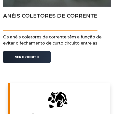
ANÉIS COLETORES DE CORRENTE
Os anéis coletores de corrente têm a função de
evitar o fechamento de curto circuito entre as
pistas condutoras energizadas e atuam em
conjunto com porta escova e escovas elétricas.
VER PRODUTO