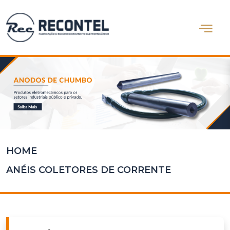
Abrir m
Home
Quem
Somos
Produtos
Blog
Contato
HOME
ANÉIS COLETORES DE CORRENTE