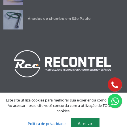
Ânodos de chumbo em São Paulo
Copyright © 2023 - Recontel
Este site utiliza cookies para melhorar sua experiência como usuário.
Ao acessar nosso site você concorda com a utilização de TODOS os
cookies.
Desenvolvido por:
AIDA Agency
Aceitar
Política de privacidade