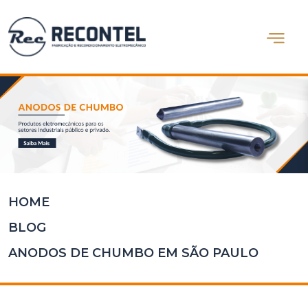
Abrir m
Home
Quem
Somos
Produtos
Blog
Contato
HOME
BLOG
ANODOS DE CHUMBO EM SÃO PAULO