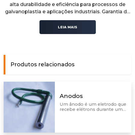
alta durabilidade e eficiência para processos de
galvanoplastia e aplicações industriais. Garantia de
resistência e desempenho confiável. Solicite já seu
orçamento!
LEIA MAIS
Produtos relacionados
Anodos
Um ânodo é um eletrodo que
recebe elétrons durante uma
reação de oxidação, sendo
um produto extremamente
resistente à atmosfera
agressiva do processo
galvânico sem sofrer