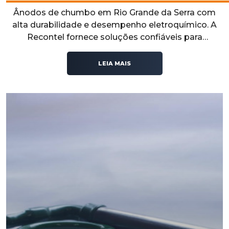
Ânodos de chumbo em Rio Grande da Serra com
alta durabilidade e desempenho eletroquímico. A
Recontel fornece soluções confiáveis para
processos industriais que exigem resistência,
eficiência e estabilidade operacional.
LEIA MAIS