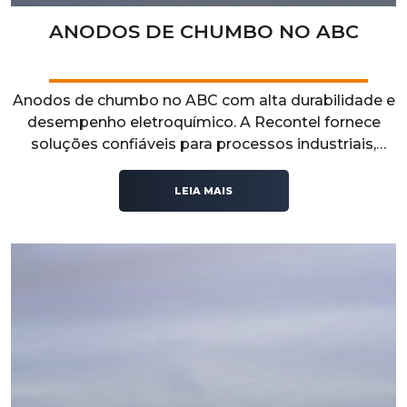
ANODOS DE CHUMBO NO ABC
Anodos de chumbo no ABC com alta durabilidade e
desempenho eletroquímico. A Recontel fornece
soluções confiáveis para processos industriais,
garantindo resistência, eficiência e estabilidade
operacional.
LEIA MAIS