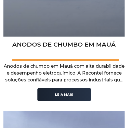
ANODOS DE CHUMBO EM MAUÁ
Anodos de chumbo em Mauá com alta durabilidade
e desempenho eletroquímico. A Recontel fornece
soluções confiáveis para processos industriais que
exigem resistência, eficiência e estabilidade
operacional.
LEIA MAIS