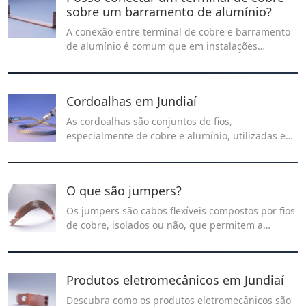
sobre um barramento de alumínio?
A conexão entre terminal de cobre e barramento
de alumínio é comum que em instalações
elétricas, mas por sua diferença entre materiais
causa um certo desafio.
Cordoalhas em Jundiaí
As cordoalhas são conjuntos de fios,
especialmente de cobre e alumínio, utilizadas em
projetos elétricos na construção civil, engenharia,
indústria naval, sistemas de transporte por cabo,
redes de telecomunicações, entre outros.
O que são jumpers?
Os jumpers são cabos flexíveis compostos por fios
de cobre, isolados ou não, que permitem a
conexão rápida e segura entre pontos distintos de
um circuito elétrico. Encontre jumpers de
qualidade na Recontel.
Produtos eletromecânicos em Jundiaí
Descubra como os produtos eletromecânicos são