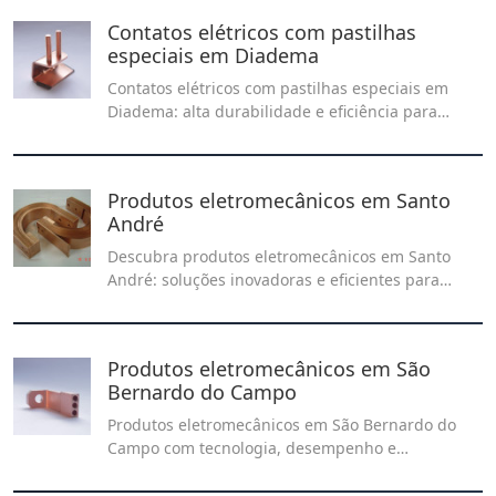
Contatos elétricos com pastilhas
especiais em Diadema
Contatos elétricos com pastilhas especiais em
Diadema: alta durabilidade e eficiência para
aplicações industriais. Soluções de qualidade
para melhor condução elétrica e desempenho.
Produtos eletromecânicos em Santo
André
Descubra produtos eletromecânicos em Santo
André: soluções inovadoras e eficientes para
diversas aplicações industriais. Garanta
qualidade e desempenho com equipamentos
projetados para atender às necessidades do seu
Produtos eletromecânicos em São
negócio.
Bernardo do Campo
Produtos eletromecânicos em São Bernardo do
Campo com tecnologia, desempenho e
confiabilidade para diversas aplicações
industriais. Confira as opções no nosso artigo!