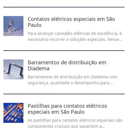
transmissão de energia em sistemas industriais e
elétricos.
Contatos elétricos especiais em São
Paulo
Para alcançar conexões elétricas de excelência, é
necessário recorrer a soluções especiais. Nesse
sentido, os contatos elétricos proporcionam um
desempenho altamente eficaz e confiável, aliando
tecnologia de ponta a materiais de primeira linha.
Barramentos de distribuição em
Diadema
Barramentos de distribuição em Diadema com
segurança, qualidade e desempenho para
sistemas elétricos industriais. Saiba mais sobre
aplicações e vantagens no nosso artigo!
Pastilhas para contatos elétricos
especiais em São Paulo
As pastilhas para contatos elétricos especiais são
componentes cruciais que garantem a