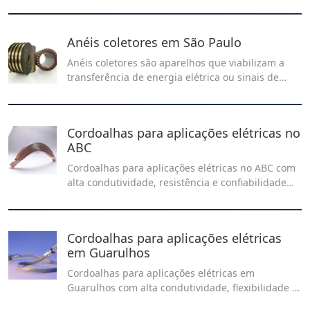
elétricas industriais. A Recontel oferece soluções
de qualidade que garantem conexões seguras.
Anéis coletores em São Paulo
Anéis coletores são aparelhos que viabilizam a
transferência de energia elétrica ou sinais de
comunicação entre as partes que se movem e as
partes que permanecem estáticas em um
sistema.
Cordoalhas para aplicações elétricas no
ABC
Cordoalhas para aplicações elétricas no ABC com
alta condutividade, resistência e confiabilidade
para redes e instalações. Veja usos e vantagens
no nosso artigo!
Cordoalhas para aplicações elétricas
em Guarulhos
Cordoalhas para aplicações elétricas em
Guarulhos com alta condutividade, flexibilidade e
resistência mecânica. A Recontel oferece soluções