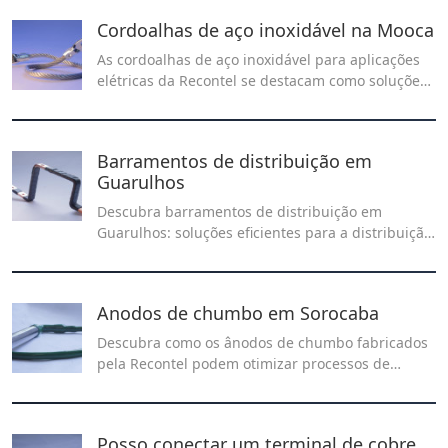
Cordoalhas de aço inoxidável na Mooca
As cordoalhas de aço inoxidável para aplicações
elétricas da Recontel se destacam como soluções
robustas e duráveis. Conte conosco para
encontrar as melhores cordoalhas de aço
inoxidável para aplicações elétricas na Mooca.
Barramentos de distribuição em
Guarulhos
Descubra barramentos de distribuição em
Guarulhos: soluções eficientes para a distribuição
de energia elétrica em sistemas industriais e
comerciais. Garanta segurança, qualidade e
desempenho com produtos de alta confiabilidade
Anodos de chumbo em Sorocaba
na região.
Descubra como os ânodos de chumbo fabricados
pela Recontel podem otimizar processos de
galvanoplastia e proteger superfícies metálicas.
Conheça as soluções ideais para melhorar a
eficiência e durabilidade em seus projetos
Posso conectar um terminal de cobre
industriais em Sorocaba.