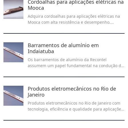
Cordoalhas para aplicações elétricas na
Mooca
Adquira cordoalhas para aplicações elétricas na
Mooca com alta resistência e desempenho.
Solicite um orçamento e garanta a melhor solução
para seu projeto!
Barramentos de alumínio em
Indaiatuba
Os barramentos de alumínio da Recontel
assumem um papel fundamental na condução da
corrente elétrica com eficiência, durabilidade e
leveza. Precisa de barramentos de alumínio em
Indaiatuba? Conte com a Recontel.
Produtos eletromecânicos no Rio de
Janeiro
Produtos eletromecânicos no Rio de Janeiro com
tecnologia, eficiência e qualidade para aplicações
industriais, automação e manutenção. Conheça as
soluções disponíveis no nosso artigo!