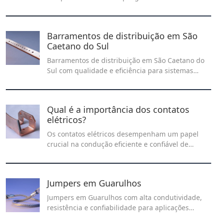
transferência eficiente de corrente elétrica entre
pontos móveis e fixos em dispositivos elétricos.
Barramentos de distribuição em São
Caetano do Sul
Barramentos de distribuição em São Caetano do
Sul com qualidade e eficiência para sistemas
elétricos. Soluções seguras e de alto
desempenho, ideais para indústrias, comércios e
projetos que exigem confiabilidade e
Qual é a importância dos contatos
durabilidade.
elétricos?
Os contatos elétricos desempenham um papel
crucial na condução eficiente e confiável de
corrente elétrica, sendo essenciais para o
funcionamento adequado de dispositivos e
sistemas elétricos.
Jumpers em Guarulhos
Jumpers em Guarulhos com alta condutividade,
resistência e confiabilidade para aplicações