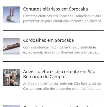
Contatos elétricos em Sorocaba
Contatos elétricos em Sorocaba: soluções de alta
performance para condução eficiente de corrente
elétrica em sistemas industriais e automotivos.
Cordoalhas em Sorocaba
Com resistência incomparável e durabilidade
excepcional, nossas cordoalhas são o alicerce
robusto para seus projetos. Firmeza que
transcende desafios, criando laços de confiança
em cada fio.
Anéis coletores de corrente em São
Bernardo do Campo
Anéis coletores de corrente em São Bernardo do
Campo com alto desempenho e confiabilidade
elétrica. A Planet Sensor oferece soluções
robustas para transmissão eficiente de energia
em aplicações industriais exigentes.