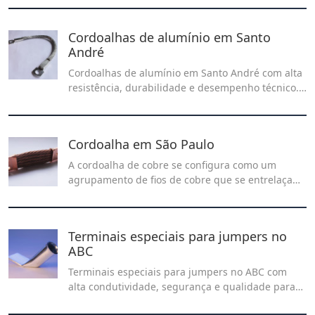
industriais com qualidade e durabilidade.
Cordoalhas de alumínio em Santo
André
Cordoalhas de alumínio em Santo André com alta
resistência, durabilidade e desempenho técnico.
A Recontel fornece soluções confiáveis para
aplicações industriais e elétricas que exigem
segurança e eficiência.
Cordoalha em São Paulo
A cordoalha de cobre se configura como um
agrupamento de fios de cobre que se entrelaçam,
criando um condutor elétrico singular.
Terminais especiais para jumpers no
ABC
Terminais especiais para jumpers no ABC com
alta condutividade, segurança e qualidade para
conexões elétricas eficientes. Saiba mais sobre