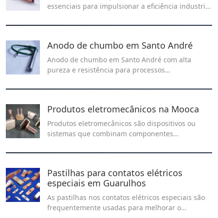
essenciais para impulsionar a eficiência industrial
e garantir o sucesso a longo prazo de sua
empresa.
Anodo de chumbo em Santo André
Anodo de chumbo em Santo André com alta
pureza e resistência para processos
eletroquímicos. Veja onde encontrar e as
principais aplicações no nosso artigo completo!
Produtos eletromecânicos na Mooca
Produtos eletromecânicos são dispositivos ou
sistemas que combinam componentes
eletroeletrônicos com componentes mecânicos
para realizar uma função específica.
Pastilhas para contatos elétricos
especiais em Guarulhos
As pastilhas nos contatos elétricos especiais são
frequentemente usadas para melhorar o
desempenho elétrico, a confiabilidade e a