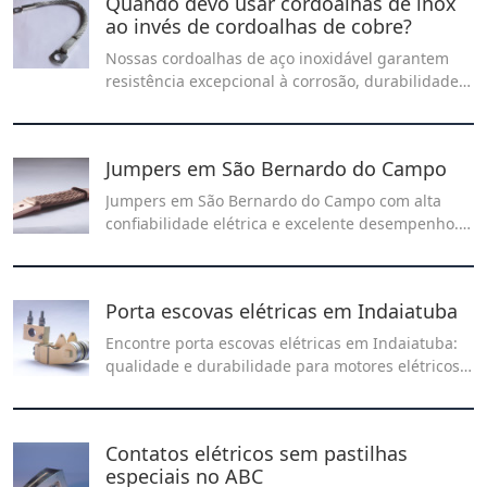
Quando devo usar cordoalhas de inox
ao invés de cordoalhas de cobre?
Nossas cordoalhas de aço inoxidável garantem
resistência excepcional à corrosão, durabilidade
em ambientes externos e economia a longo prazo,
proporcionando qualidade e confiabilidade
incomparáveis.
Jumpers em São Bernardo do Campo
Jumpers em São Bernardo do Campo com alta
confiabilidade elétrica e excelente desempenho. A
Recontel oferece soluções técnicas para conexões
seguras, estáveis e eficientes em aplicações
industriais e elétricas.
Porta escovas elétricas em Indaiatuba
Encontre porta escovas elétricas em Indaiatuba:
qualidade e durabilidade para motores elétricos e
outras aplicações industriais. Garanta o melhor
desempenho e vida útil dos equipamentos com
produtos confiáveis disponíveis na região.
Contatos elétricos sem pastilhas
especiais no ABC