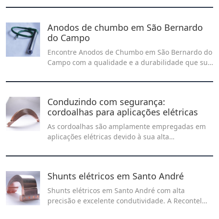
soluções eletromecânicas.
Anodos de chumbo em São Bernardo
do Campo
Encontre Anodos de Chumbo em São Bernardo do
Campo com a qualidade e a durabilidade que sua
indústria precisa. Fornecimento confiável para
processos de galvanoplastia e aplicações técnicas
com alto desempenho.
Conduzindo com segurança:
cordoalhas para aplicações elétricas
As cordoalhas são amplamente empregadas em
aplicações elétricas devido à sua alta
condutividade e resistência, tornando-as
essenciais para a transmissão eficiente de
energia em sistemas elétricos.
Shunts elétricos em Santo André
Shunts elétricos em Santo André com alta
precisão e excelente condutividade. A Recontel
fornece soluções técnicas para medição de