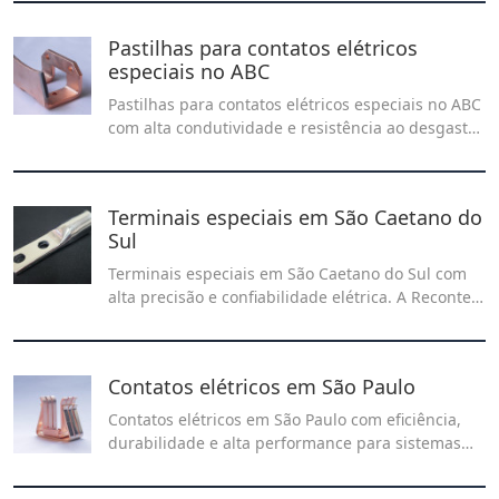
para sistemas elétricos industriais, garantindo
segurança, durabilidade e eficiência operacional.
Pastilhas para contatos elétricos
especiais no ABC
Pastilhas para contatos elétricos especiais no ABC
com alta condutividade e resistência ao desgaste.
Ideais para aplicações industriais que exigem
precisão e durabilidade. Solicite já um orçamento
personalizado!
Terminais especiais em São Caetano do
Sul
Terminais especiais em São Caetano do Sul com
alta precisão e confiabilidade elétrica. A Recontel
desenvolve soluções sob medida para aplicações
industriais que exigem desempenho,
durabilidade e segurança nas conexões.
Contatos elétricos em São Paulo
Contatos elétricos em São Paulo com eficiência,
durabilidade e alta performance para sistemas
industriais e comerciais. Descubra as melhores
soluções no nosso artigo especializado!