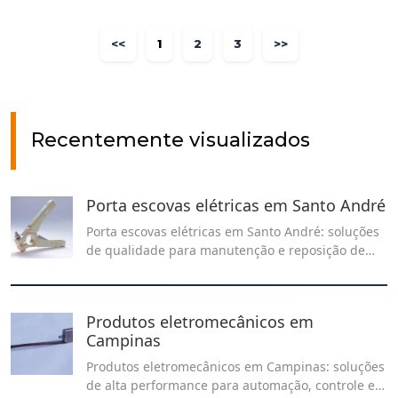
<<
1
2
3
>>
Recentemente visualizados
Porta escovas elétricas em Santo André
Porta escovas elétricas em Santo André: soluções
de qualidade para manutenção e reposição de
peças, garantindo eficiência e durabilidade para
seus motores elétricos. Encontre os melhores
produtos para o funcionamento ideal dos
Produtos eletromecânicos em
equipamentos na Recontel!
Campinas
Produtos eletromecânicos em Campinas: soluções
de alta performance para automação, controle e