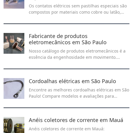
Os contatos elétricos sem pastilhas especiais são
compostos por materiais como cobre ou latão,
sem a presença de pastilhas de materiais nobres
como prata ou tungstênio. Encontre os melhores
contatos elétricos sem pastilhas especiais do ABC
Fabricante de produtos
na Recontel.
eletromecânicos em São Paulo
Nosso catálogo de produtos eletromecânicos é a
essência da engenhosidade em movimento.
Combinando precisão, inovação e durabilidade,
cada peça é projetada para impulsionar suas
aplicações com desempenho impecável.
Cordoalhas elétricas em São Paulo
Encontre as melhores cordoalhas elétricas em São
Paulo! Compare modelos e avaliações para
escolher o equipamento ideal para seu negócio.
Soluções de alta qualidade e eficiência
disponíveis na capital paulista com a Recontel.
Anéis coletores de corrente em Mauá
Confira agora!
Anéis coletores de corrente em Mauá: