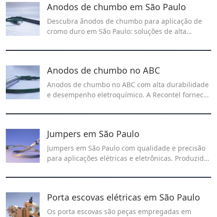
Anodos de chumbo em São Paulo
Descubra ânodos de chumbo para aplicação de
cromo duro em São Paulo: soluções de alta
eficiência para revestimentos resistentes e
duráveis. Garanta qualidade superior e
performance ideal em processos industriais
Anodos de chumbo no ABC
especializados.
Anodos de chumbo no ABC com alta durabilidade
e desempenho eletroquímico. A Recontel fornece
soluções confiáveis para processos industriais,
garantindo resistência, eficiência e estabilidade
operacional.
Jumpers em São Paulo
Jumpers em São Paulo com qualidade e precisão
para aplicações elétricas e eletrônicas. Produzidos
sob medida, garantem segurança, eficiência e
durabilidade. Solicite um orçamento e encontre a
solução ideal para o seu projeto!
Porta escovas elétricas em São Paulo
Os porta escovas são peças empregadas em