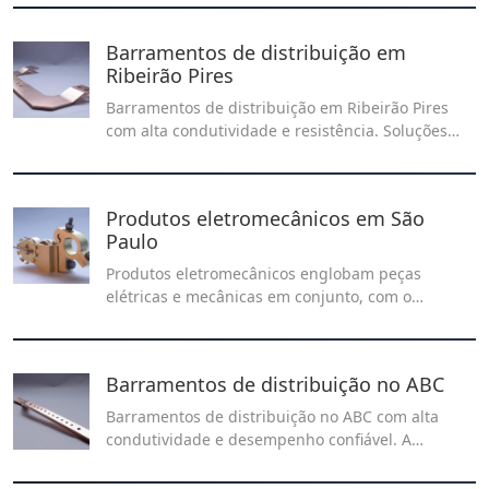
confiáveis para sistemas elétricos industriais,
garantindo segurança, eficiência e excelente
Barramentos de distribuição em
desempenho operacional.
Ribeirão Pires
Barramentos de distribuição em Ribeirão Pires
com alta condutividade e resistência. Soluções
seguras e eficientes para sistemas elétricos
industriais e comerciais. Solicite já seu orçamento
personalizado!
Produtos eletromecânicos em São
Paulo
Produtos eletromecânicos englobam peças
elétricas e mecânicas em conjunto, com o
propósito de desempenhar uma tarefa particular.
Barramentos de distribuição no ABC
Barramentos de distribuição no ABC com alta
condutividade e desempenho confiável. A
Recontel fornece soluções técnicas para sistemas
elétricos industriais, garantindo segurança,