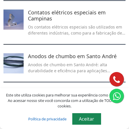
corrente em sistemas industriais, garantindo
confiabilidade, estabilidade e desempenho
Contatos elétricos especiais em
operacional.
Campinas
Os contatos elétricos especiais são utilizados em
diferentes indústrias, como para a fabricação de
dispositivos eletrônicos, sistemas de energia e
outros.
Anodos de chumbo em Santo André
Anodos de chumbo em Santo André: alta
durabilidade e eficiência para aplicações
industriais. Qualidade garantida para seus
processos eletroquímicos. Solicite um orçamento!
Pastilhas para contatos elétricos na
Este site utiliza cookies para melhorar sua experiência como usuário.
Mooca
Ao acessar nosso site você concorda com a utilização de TODOS os
cookies.
Veja como as pastilhas para contatos elétricos
garantem eficiência e confiabilidade aos
Aceitar
Política de privacidade
dispositivos elétricos, oferecendo uma conexão
estável e durável para diversas aplicações.