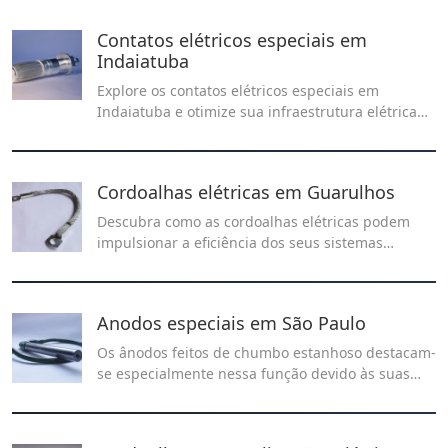
usos e benefícios no nosso artigo!
Contatos elétricos especiais em
Indaiatuba
Explore os contatos elétricos especiais em
Indaiatuba e otimize sua infraestrutura elétrica
com qualidade e confiabilidade garantidas pela
Recontel.
Cordoalhas elétricas em Guarulhos
Descubra como as cordoalhas elétricas podem
impulsionar a eficiência dos seus sistemas
industriais, garantindo transmissão confiável de
energia e resistência em ambientes desafiadores.
Anodos especiais em São Paulo
Os ânodos feitos de chumbo estanhoso destacam-
se especialmente nessa função devido às suas
características eletroquímicas particulares,
tornando-os uma escolha ideal para o processo
de cromo duro.