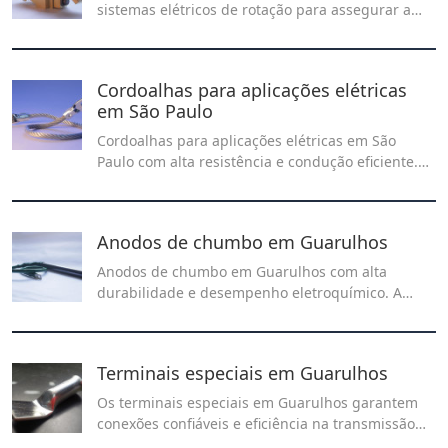
sistemas elétricos de rotação para assegurar a
conexão elétrica entre as escovas e o rotor ou
coletor.
Cordoalhas para aplicações elétricas
em São Paulo
Cordoalhas para aplicações elétricas em São
Paulo com alta resistência e condução eficiente.
Ideal para redes elétricas, aterramento e mais.
Veja no artigo completo!
Anodos de chumbo em Guarulhos
Anodos de chumbo em Guarulhos com alta
durabilidade e desempenho eletroquímico. A
Recontel fornece soluções confiáveis para
processos industriais que exigem resistência,
eficiência e estabilidade operacional.
Terminais especiais em Guarulhos
Os terminais especiais em Guarulhos garantem
conexões confiáveis e eficiência na transmissão
elétrica, unindo desempenho e durabilidade em