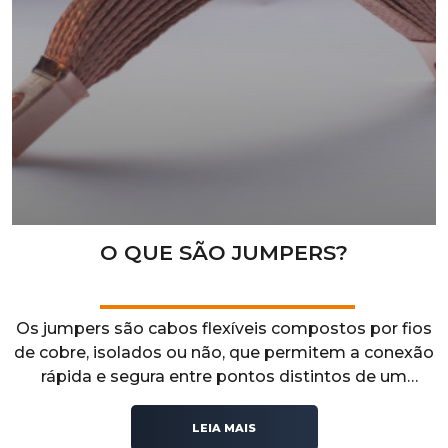
O QUE SÃO JUMPERS?
Os jumpers são cabos flexíveis compostos por fios
de cobre, isolados ou não, que permitem a conexão
rápida e segura entre pontos distintos de um
circuito elétrico. Encontre jumpers de qualidade na
Recontel.
LEIA MAIS