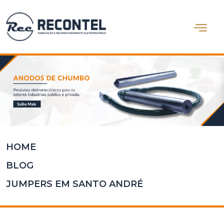
Abrir m
Home
Quem
Somos
Produtos
Blog
Contato
HOME
BLOG
JUMPERS EM SANTO ANDRÉ