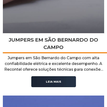
JUMPERS EM SÃO BERNARDO DO
CAMPO
Jumpers em São Bernardo do Campo com alta
confiabilidade elétrica e excelente desempenho. A
Recontel oferece soluções técnicas para conexões
seguras, estáveis e eficientes em aplicações
industriais e elétricas.
LEIA MAIS