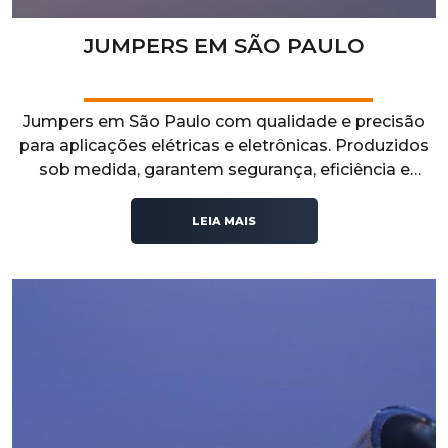
JUMPERS EM SÃO PAULO
Jumpers em São Paulo com qualidade e precisão
para aplicações elétricas e eletrônicas. Produzidos
sob medida, garantem segurança, eficiência e
durabilidade. Solicite um orçamento e encontre a
solução ideal para o seu projeto!
LEIA MAIS