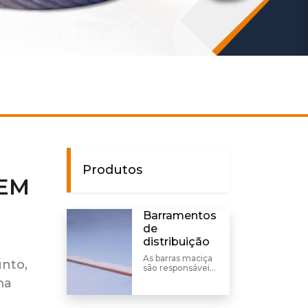
Produtos
EM
Barramentos
de
distribuição
As barras maciça
unto,
são responsáveis
pela condução de
ma
corrente elétrica
em instalações
fixas. Com alta