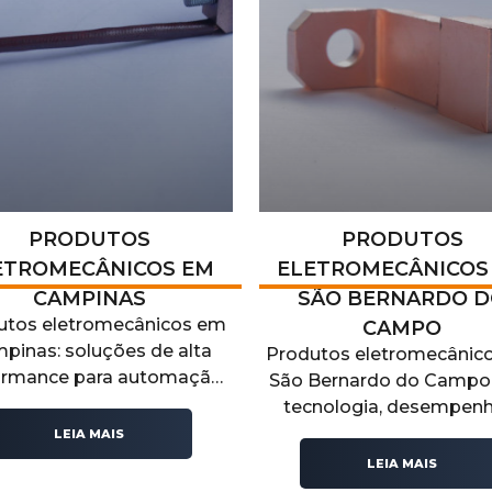
PRODUTOS
PRODUTOS
ETROMECÂNICOS EM
ELETROMECÂNICOS
CAMPINAS
SÃO BERNARDO 
utos eletromecânicos em
CAMPO
pinas: soluções de alta
Produtos eletromecânic
ormance para automação,
São Bernardo do Camp
ntrole e transmissão de
tecnologia, desempenh
ia em sistemas industriais
confiabilidade para dive
LEIA MAIS
e elétricos.
aplicações industriais. C
LEIA MAIS
as opções no nosso art