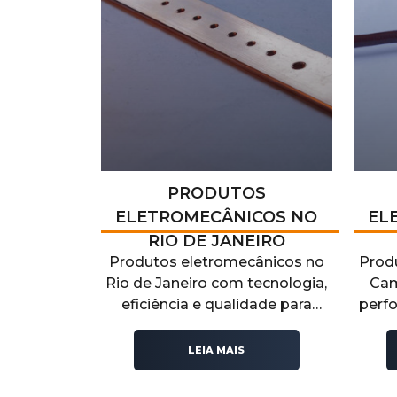
PRODUTOS
ELETROMECÂNICOS NO
EL
RIO DE JANEIRO
Produtos eletromecânicos no
Prod
Rio de Janeiro com tecnologia,
Cam
eficiência e qualidade para
perf
aplicações industriais,
co
automação e manutenção.
energ
LEIA MAIS
Conheça as soluções
disponíveis no nosso artigo!