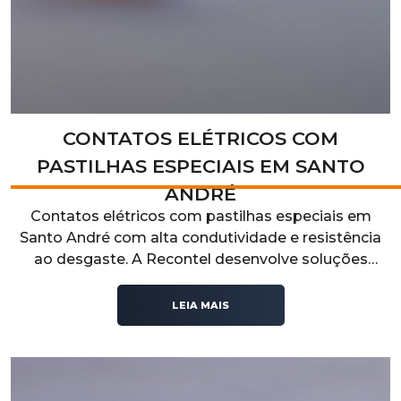
CONTATOS ELÉTRICOS COM
PASTILHAS ESPECIAIS EM SANTO
ANDRÉ
Contatos elétricos com pastilhas especiais em
Santo André com alta condutividade e resistência
ao desgaste. A Recontel desenvolve soluções
técnicas para aplicações industriais que exigem
desempenho elétrico, durabilidade e confiabilidade
LEIA MAIS
operacional.