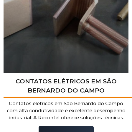
CONTATOS ELÉTRICOS EM SÃO
BERNARDO DO CAMPO
Contatos elétricos em São Bernardo do Campo
com alta condutividade e excelente desempenho
industrial. A Recontel oferece soluções técnicas
confiáveis para sistemas elétricos que exigem
segurança, durabilidade e eficiência operacional.