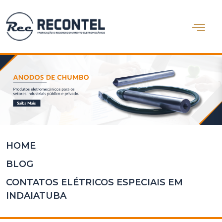
Abrir m
Home
Quem
Somos
Produtos
Blog
Contato
HOME
BLOG
CONTATOS ELÉTRICOS ESPECIAIS EM
INDAIATUBA