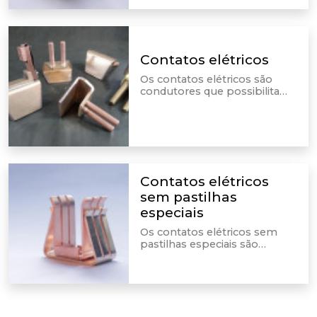
que são realizadas as
conexões dos condutores.
Contatos elétricos
Os contatos elétricos são
condutores que possibilitam
a passagem e a interrupção
da corrente em um circuito
elétrico, sendo a ponte para a
conexão com condutores.
Contatos elétricos
sem pastilhas
especiais
Os contatos elétricos sem
pastilhas especiais são
integrados em dispositivos e
equipamentos elétricos,
sendo feita por meio deles as
conexões dos condutores.