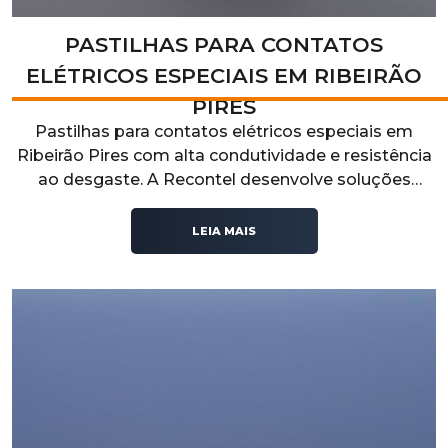
PASTILHAS PARA CONTATOS
ELÉTRICOS ESPECIAIS EM RIBEIRÃO
PIRES
Pastilhas para contatos elétricos especiais em
Ribeirão Pires com alta condutividade e resistência
ao desgaste. A Recontel desenvolve soluções
técnicas para aplicações industriais que exigem
desempenho elétrico, durabilidade e confiabilidade
LEIA MAIS
operacional.