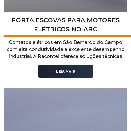
PORTA ESCOVAS PARA MOTORES
ELÉTRICOS NO ABC
Contatos elétricos em São Bernardo do Campo
com alta condutividade e excelente desempenho
industrial. A Recontel oferece soluções técnicas
confiáveis para sistemas elétricos que exigem
segurança, durabilidade e eficiência operacional.
LEIA MAIS