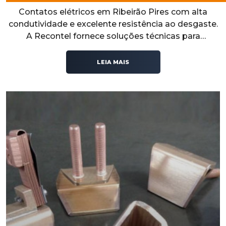
Contatos elétricos em Ribeirão Pires com alta
condutividade e excelente resistência ao desgaste.
A Recontel fornece soluções técnicas para
aplicações industriais que exigem desempenho,
durabilidade e confiabilidade operacional.
LEIA MAIS