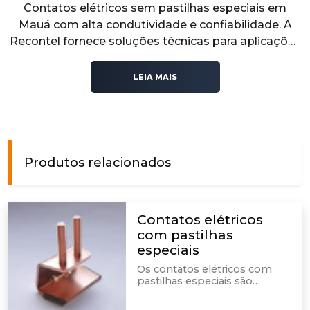
Contatos elétricos sem pastilhas especiais em
Mauá com alta condutividade e confiabilidade. A
Recontel fornece soluções técnicas para aplicações
industriais que exigem desempenho elétrico,
segurança e estabilidade operacional.
LEIA MAIS
Produtos relacionados
Contatos elétricos
com pastilhas
especiais
Os contatos elétricos com
pastilhas especiais são
incluídos em equipamentos
elétricos. É por meio deles