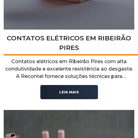
CONTATOS ELÉTRICOS EM RIBEIRÃO
PIRES
Contatos elétricos em Ribeirão Pires com alta
condutividade e excelente resistência ao desgaste.
A Recontel fornece soluções técnicas para
aplicações industriais que exigem desempenho,
durabilidade e confiabilidade operacional.
LEIA MAIS