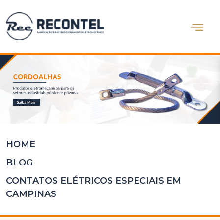
Abrir m
Home
Quem
Somos
Produtos
Blog
Contato
HOME
BLOG
CONTATOS ELÉTRICOS ESPECIAIS EM
CAMPINAS