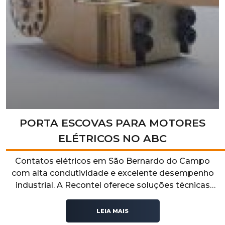
PORTA ESCOVAS PARA MOTORES
ELÉTRICOS NO ABC
Contatos elétricos em São Bernardo do Campo
com alta condutividade e excelente desempenho
industrial. A Recontel oferece soluções técnicas
confiáveis para sistemas elétricos que exigem
segurança, durabilidade e eficiência operacional.
LEIA MAIS