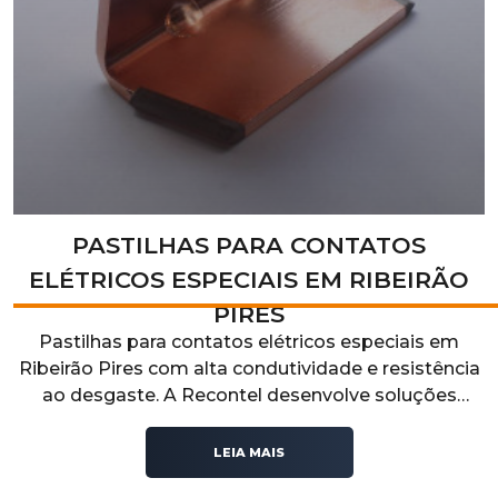
PASTILHAS PARA CONTATOS
ELÉTRICOS ESPECIAIS EM RIBEIRÃO
PIRES
Pastilhas para contatos elétricos especiais em
Ribeirão Pires com alta condutividade e resistência
ao desgaste. A Recontel desenvolve soluções
técnicas para aplicações industriais que exigem
desempenho elétrico, durabilidade e confiabilidade
LEIA MAIS
operacional.