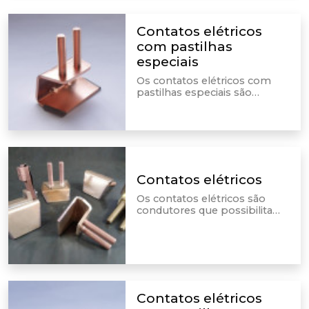
Contatos elétricos
com pastilhas
especiais
Os contatos elétricos com
pastilhas especiais são
incluídos em equipamentos
elétricos. É por meio deles
que são realizadas as
conexões dos condutores.
Contatos elétricos
Os contatos elétricos são
condutores que possibilitam
a passagem e a interrupção
da corrente em um circuito
elétrico, sendo a ponte para a
conexão com condutores.
Contatos elétricos