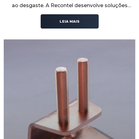
ao desgaste. A Recontel desenvolve soluções
técnicas para aplicações industriais que exigem
desempenho elétrico, durabilidade e confiabilidade
LEIA MAIS
operacional.