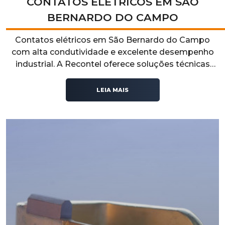
CONTATOS ELÉTRICOS EM SÃO
BERNARDO DO CAMPO
Contatos elétricos em São Bernardo do Campo
com alta condutividade e excelente desempenho
industrial. A Recontel oferece soluções técnicas
confiáveis para sistemas elétricos que exigem
segurança, durabilidade e eficiência operacional.
LEIA MAIS