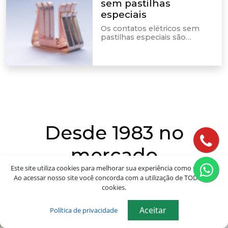
sem pastilhas
especiais
Os contatos elétricos sem
pastilhas especiais são
integrados em dispositivos e
equipamentos elétricos,
sendo feita por meio deles as
conexões dos condutores.
Desde 1983 no
mercado
Este site utiliza cookies para melhorar sua experiência como usuário.
Ao acessar nosso site você concorda com a utilização de TODOS os
Na Recontel, você encontra o produto que o seu negócio
cookies.
precisa. Além de fabricantes, também somos fornecedores.
Aceitar
Política de privacidade