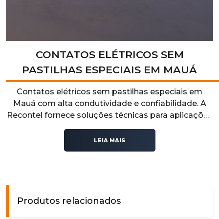
CONTATOS ELÉTRICOS SEM
PASTILHAS ESPECIAIS EM MAUÁ
Contatos elétricos sem pastilhas especiais em
Mauá com alta condutividade e confiabilidade. A
Recontel fornece soluções técnicas para aplicações
industriais que exigem desempenho elétrico,
segurança e estabilidade operacional.
LEIA MAIS
Produtos relacionados