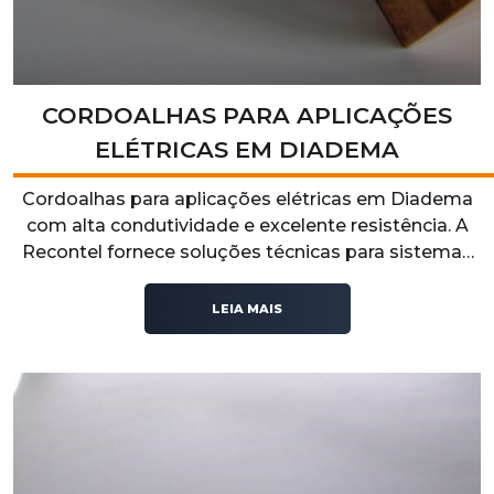
CORDOALHAS PARA APLICAÇÕES
ELÉTRICAS EM DIADEMA
Cordoalhas para aplicações elétricas em Diadema
com alta condutividade e excelente resistência. A
Recontel fornece soluções técnicas para sistemas
elétricos industriais que exigem segurança,
durabilidade e desempenho operacional.
LEIA MAIS