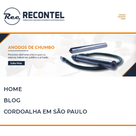
Abrir m
Home
Quem
Somos
Produtos
Blog
Contato
HOME
BLOG
CORDOALHA EM SÃO PAULO