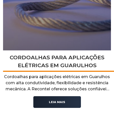
CORDOALHAS PARA APLICAÇÕES
ELÉTRICAS EM GUARULHOS
Cordoalhas para aplicações elétricas em Guarulhos
com alta condutividade, flexibilidade e resistência
mecânica. A Recontel oferece soluções confiáveis
para sistemas elétricos industriais, garantindo
segurança, eficiência e excelente desempenho
LEIA MAIS
operacional.