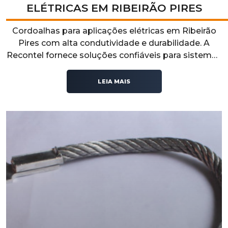
ELÉTRICAS EM RIBEIRÃO PIRES
Cordoalhas para aplicações elétricas em Ribeirão
Pires com alta condutividade e durabilidade. A
Recontel fornece soluções confiáveis para sistemas
elétricos que exigem segurança, desempenho e
estabilidade operacional.
LEIA MAIS