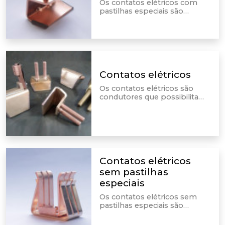
Os contatos elétricos com
pastilhas especiais são
incluídos em equipamentos
elétricos. É por meio deles
que são realizadas as
conexões dos condutores.
Contatos elétricos
Os contatos elétricos são
condutores que possibilitam
a passagem e a interrupção
da corrente em um circuito
elétrico, sendo a ponte para a
conexão com condutores.
Contatos elétricos
sem pastilhas
especiais
Os contatos elétricos sem
pastilhas especiais são
integrados em dispositivos e
equipamentos elétricos,