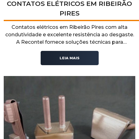
CONTATOS ELÉTRICOS EM RIBEIRÃO
PIRES
Contatos elétricos em Ribeirão Pires com alta
condutividade e excelente resistência ao desgaste.
A Recontel fornece soluções técnicas para
aplicações industriais que exigem desempenho,
durabilidade e confiabilidade operacional.
LEIA MAIS