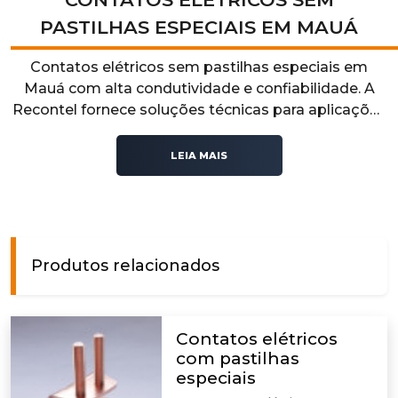
PASTILHAS ESPECIAIS EM MAUÁ
Contatos elétricos sem pastilhas especiais em
Mauá com alta condutividade e confiabilidade. A
Recontel fornece soluções técnicas para aplicações
industriais que exigem desempenho elétrico,
segurança e estabilidade operacional.
LEIA MAIS
Produtos relacionados
Contatos elétricos
com pastilhas
especiais