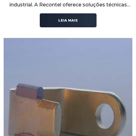
industrial. A Recontel oferece soluções técnicas
confiáveis para sistemas elétricos que exigem
segurança, durabilidade e eficiência operacional.
LEIA MAIS