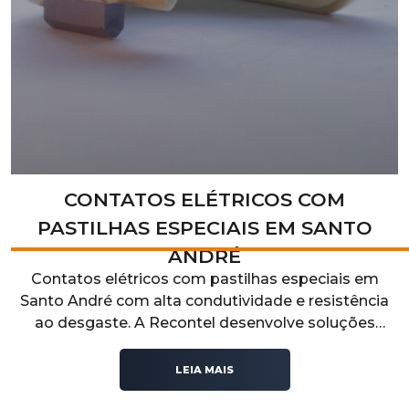
CONTATOS ELÉTRICOS COM
PASTILHAS ESPECIAIS EM SANTO
ANDRÉ
Contatos elétricos com pastilhas especiais em
Santo André com alta condutividade e resistência
ao desgaste. A Recontel desenvolve soluções
técnicas para aplicações industriais que exigem
desempenho elétrico, durabilidade e confiabilidade
LEIA MAIS
operacional.