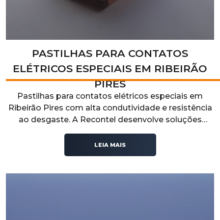
PASTILHAS PARA CONTATOS
ELÉTRICOS ESPECIAIS EM RIBEIRÃO
PIRES
Pastilhas para contatos elétricos especiais em
Ribeirão Pires com alta condutividade e resistência
ao desgaste. A Recontel desenvolve soluções
técnicas para aplicações industriais que exigem
desempenho elétrico, durabilidade e confiabilidade
LEIA MAIS
operacional.