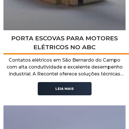
PORTA ESCOVAS PARA MOTORES
ELÉTRICOS NO ABC
Contatos elétricos em São Bernardo do Campo
com alta condutividade e excelente desempenho
industrial. A Recontel oferece soluções técnicas
confiáveis para sistemas elétricos que exigem
segurança, durabilidade e eficiência operacional.
LEIA MAIS