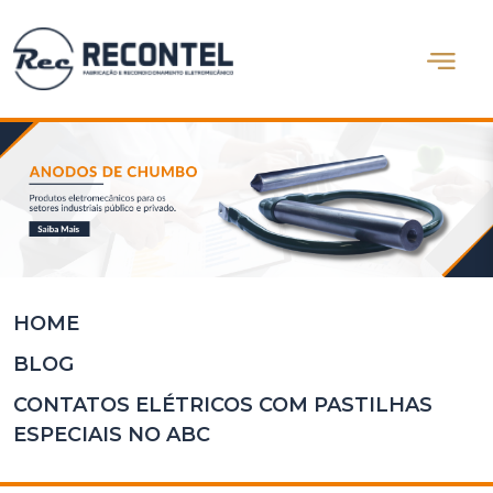
Abrir m
Home
Quem
Somos
Produtos
Blog
Contato
HOME
BLOG
CONTATOS ELÉTRICOS COM PASTILHAS
ESPECIAIS NO ABC