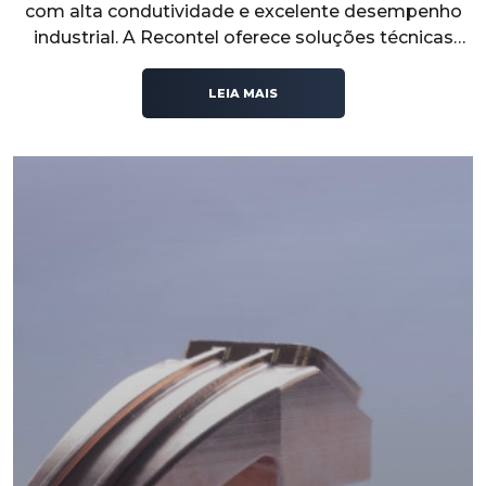
com alta condutividade e excelente desempenho
industrial. A Recontel oferece soluções técnicas
confiáveis para sistemas elétricos que exigem
segurança, durabilidade e eficiência operacional.
LEIA MAIS