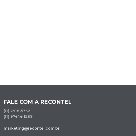
FALE COM A RECONTEL
(11) 2918-5352
(11) 97444-1589
marketing@recontel.com.br