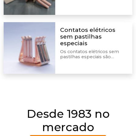
da corrente em um circuito
elétrico, sendo a ponte para a
conexão com condutores.
Contatos elétricos
sem pastilhas
especiais
Os contatos elétricos sem
pastilhas especiais são
integrados em dispositivos e
equipamentos elétricos,
sendo feita por meio deles as
conexões dos condutores.
Desde 1983 no
mercado