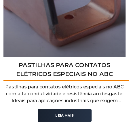
PASTILHAS PARA CONTATOS
ELÉTRICOS ESPECIAIS NO ABC
Pastilhas para contatos elétricos especiais no ABC
com alta condutividade e resistência ao desgaste.
Ideais para aplicações industriais que exigem
precisão e durabilidade. Solicite já um orçamento
personalizado!
LEIA MAIS