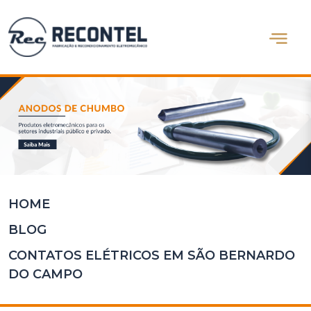
Abrir m
Home
Quem
Somos
Produtos
Blog
Contato
HOME
BLOG
CONTATOS ELÉTRICOS EM SÃO BERNARDO
DO CAMPO