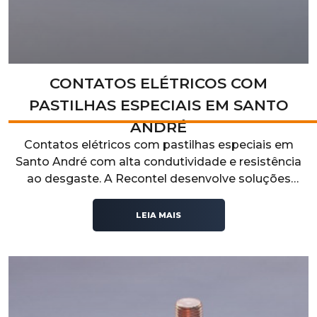
CONTATOS ELÉTRICOS COM
PASTILHAS ESPECIAIS EM SANTO
ANDRÉ
Contatos elétricos com pastilhas especiais em
Santo André com alta condutividade e resistência
ao desgaste. A Recontel desenvolve soluções
técnicas para aplicações industriais que exigem
desempenho elétrico, durabilidade e confiabilidade
LEIA MAIS
operacional.