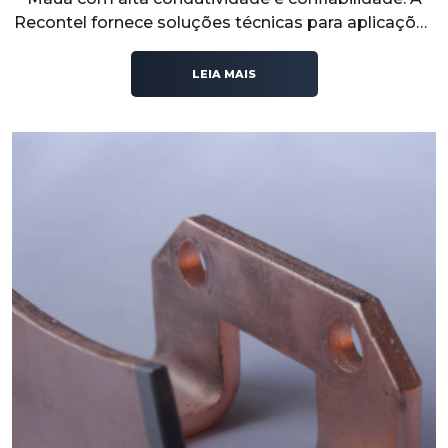
Recontel fornece soluções técnicas para aplicações
industriais que exigem desempenho elétrico,
segurança e estabilidade operacional.
LEIA MAIS