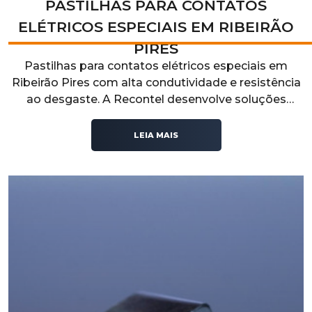
PASTILHAS PARA CONTATOS
ELÉTRICOS ESPECIAIS EM RIBEIRÃO
PIRES
Pastilhas para contatos elétricos especiais em
Ribeirão Pires com alta condutividade e resistência
ao desgaste. A Recontel desenvolve soluções
técnicas para aplicações industriais que exigem
desempenho elétrico, durabilidade e confiabilidade
LEIA MAIS
operacional.