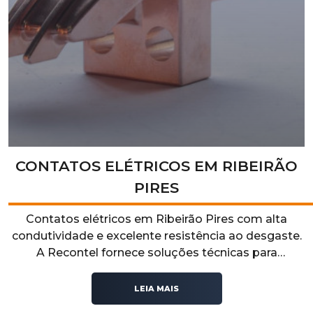
CONTATOS ELÉTRICOS EM RIBEIRÃO
PIRES
Contatos elétricos em Ribeirão Pires com alta
condutividade e excelente resistência ao desgaste.
A Recontel fornece soluções técnicas para
aplicações industriais que exigem desempenho,
durabilidade e confiabilidade operacional.
LEIA MAIS