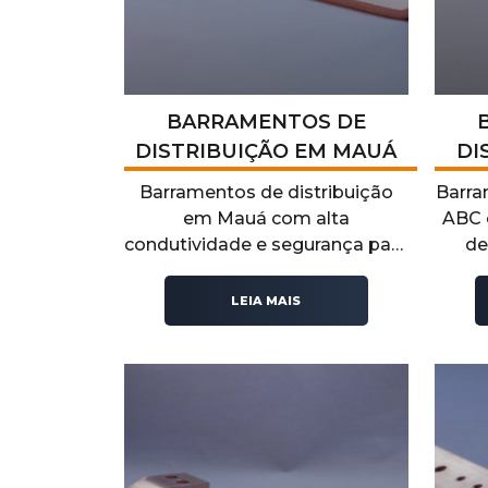
BARRAMENTOS DE
DISTRIBUIÇÃO EM MAUÁ
DI
Barramentos de distribuição
Barra
em Mauá com alta
ABC 
condutividade e segurança para
de
sistemas elétricos industriais. A
Rec
Recontel oferece soluções de
técnic
LEIA MAIS
barramentos de distribuição
i
confiáveis que garantem
s
eficiência operacional.
du