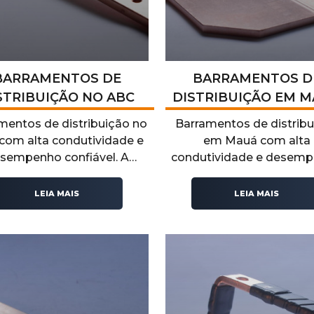
BARRAMENTOS DE
BARRAMENTOS D
STRIBUIÇÃO NO ABC
DISTRIBUIÇÃO EM 
mentos de distribuição no
Barramentos de distrib
com alta condutividade e
em Mauá com alta
sempenho confiável. A
condutividade e desem
ontel fornece soluções
confiável. A Recontel fo
as para sistemas elétricos
soluções técnicas pa
LEIA MAIS
LEIA MAIS
ndustriais, garantindo
sistemas elétricos industr
egurança, eficiência e
garantindo segurança, efi
rabilidade operacional.
e durabilidade operaci