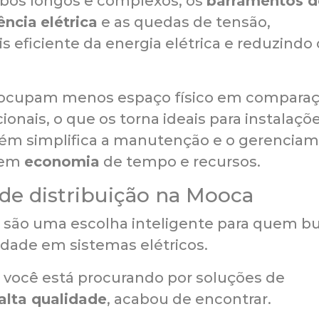
abos longos e complexos, os
barramentos d
ência
elétrica
e as quedas de tensão,
 eficiente da energia elétrica e reduzindo 
s ocupam menos espaço físico em compara
nais, o que os torna ideais para instalaçõ
bém simplifica a manutenção e o gerencia
o em
economia
de tempo e recursos.
de distribuição na Mooca
são uma escolha inteligente para quem b
lidade em sistemas elétricos.
 você está procurando por soluções de
alta qualidade
, acabou de encontrar.