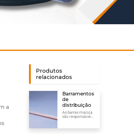
Produtos
relacionados
Barramentos
de
distribuição
om a
As barras maciça
são responsáveis
pela condução de
os
corrente elétrica
em instalações
fixas. Com alta