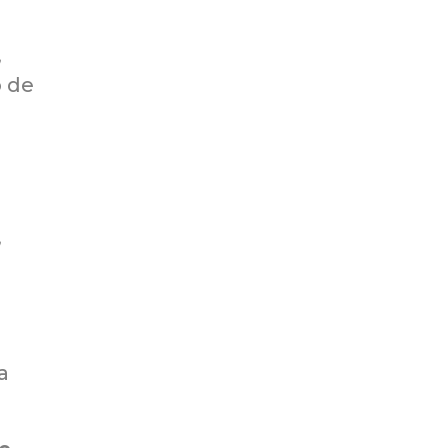
,
o de
,
a