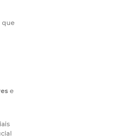
s
s que
res
e
iais
cial