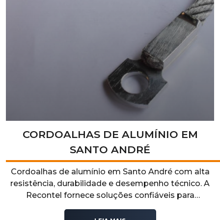
CORDOALHAS DE ALUMÍNIO EM
SANTO ANDRÉ
Cordoalhas de alumínio em Santo André com alta
resistência, durabilidade e desempenho técnico. A
Recontel fornece soluções confiáveis para
aplicações industriais e elétricas que exigem
segurança e eficiência.