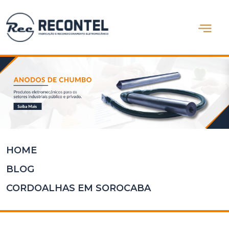
Abrir m
Home
Quem
Somos
Produtos
Blog
Contato
HOME
BLOG
CORDOALHAS EM SOROCABA