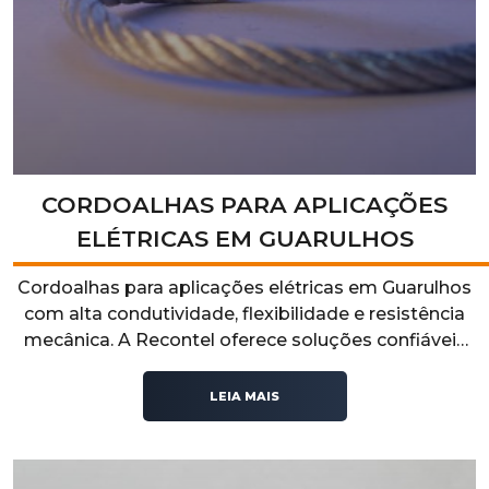
CORDOALHAS PARA APLICAÇÕES
ELÉTRICAS EM GUARULHOS
Cordoalhas para aplicações elétricas em Guarulhos
com alta condutividade, flexibilidade e resistência
mecânica. A Recontel oferece soluções confiáveis
para sistemas elétricos industriais, garantindo
segurança, eficiência e excelente desempenho
LEIA MAIS
operacional.