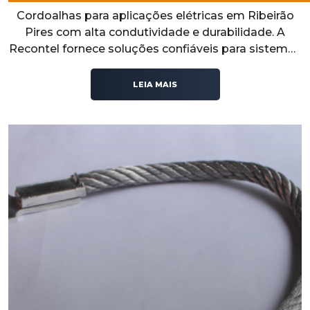
Cordoalhas para aplicações elétricas em Ribeirão
Pires com alta condutividade e durabilidade. A
Recontel fornece soluções confiáveis para sistemas
elétricos que exigem segurança, desempenho e
estabilidade operacional.
LEIA MAIS