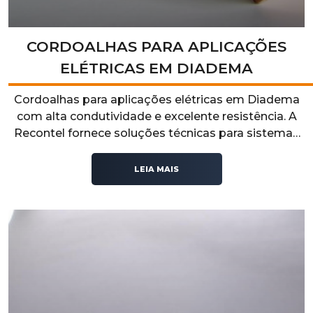
CORDOALHAS PARA APLICAÇÕES
ELÉTRICAS EM DIADEMA
Cordoalhas para aplicações elétricas em Diadema
com alta condutividade e excelente resistência. A
Recontel fornece soluções técnicas para sistemas
elétricos industriais que exigem segurança,
durabilidade e desempenho operacional.
LEIA MAIS