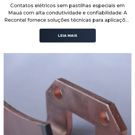
Contatos elétricos sem pastilhas especiais em
Mauá com alta condutividade e confiabilidade. A
Recontel fornece soluções técnicas para aplicações
industriais que exigem desempenho elétrico,
segurança e estabilidade operacional.
LEIA MAIS