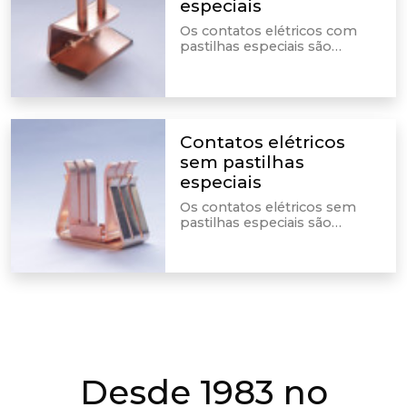
especiais
Os contatos elétricos com
pastilhas especiais são
incluídos em equipamentos
elétricos. É por meio deles
que são realizadas as
conexões dos condutores.
Contatos elétricos
sem pastilhas
especiais
Os contatos elétricos sem
pastilhas especiais são
integrados em dispositivos e
equipamentos elétricos,
sendo feita por meio deles as
conexões dos condutores.
Desde 1983 no