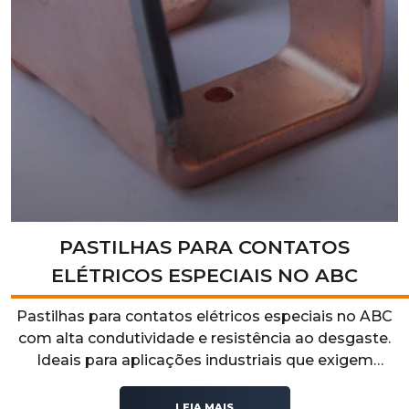
PASTILHAS PARA CONTATOS
ELÉTRICOS ESPECIAIS NO ABC
Pastilhas para contatos elétricos especiais no ABC
com alta condutividade e resistência ao desgaste.
Ideais para aplicações industriais que exigem
precisão e durabilidade. Solicite já um orçamento
personalizado!
LEIA MAIS