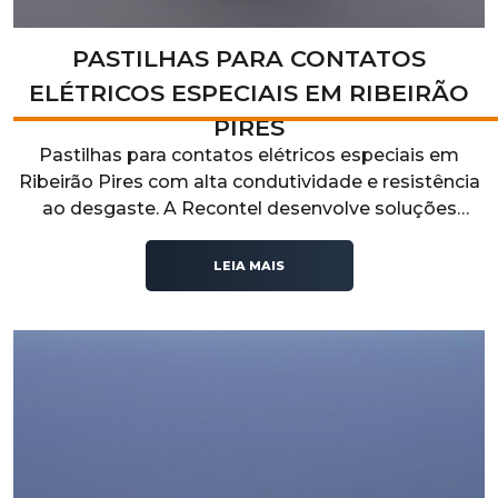
PASTILHAS PARA CONTATOS
ELÉTRICOS ESPECIAIS EM RIBEIRÃO
PIRES
Pastilhas para contatos elétricos especiais em
Ribeirão Pires com alta condutividade e resistência
ao desgaste. A Recontel desenvolve soluções
técnicas para aplicações industriais que exigem
desempenho elétrico, durabilidade e confiabilidade
LEIA MAIS
operacional.