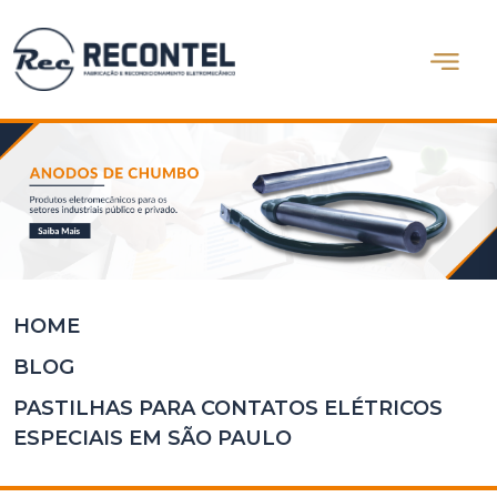
Abrir m
Home
Quem
Somos
Produtos
Blog
Contato
HOME
BLOG
PASTILHAS PARA CONTATOS ELÉTRICOS
ESPECIAIS EM SÃO PAULO