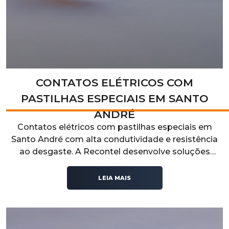
CONTATOS ELÉTRICOS COM
PASTILHAS ESPECIAIS EM SANTO
ANDRÉ
Contatos elétricos com pastilhas especiais em
Santo André com alta condutividade e resistência
ao desgaste. A Recontel desenvolve soluções
técnicas para aplicações industriais que exigem
desempenho elétrico, durabilidade e confiabilidade
LEIA MAIS
operacional.